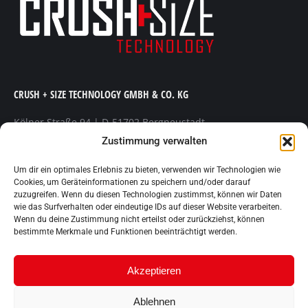
CRUSH + SIZE TECHNOLOGY GMBH & CO. KG
Kölner Straße 94 | D-51702 Bergneustadt
Telefon +49 (0) 2261 80 47 300 | Telefax +49 (0) 2261 80 47
Zustimmung verwalten
301
E-Mail
info@crush-size.de
| Web www.crush-size.de
Um dir ein optimales Erlebnis zu bieten, verwenden wir Technologien wie
Cookies, um Geräteinformationen zu speichern und/oder darauf
zuzugreifen. Wenn du diesen Technologien zustimmst, können wir Daten
Finden Sie uns auf:
wie das Surfverhalten oder eindeutige IDs auf dieser Website verarbeiten.
YouTube
Linkedin
Wenn du deine Zustimmung nicht erteilst oder zurückziehst, können
page
page
bestimmte Merkmale und Funktionen beeinträchtigt werden.
opens
opens
in
in
Akzeptieren
new
new
window
window
Ablehnen