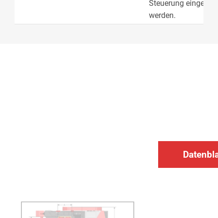
Steuerung eingebu
werden.
Datenbl