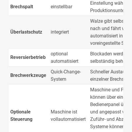
Einstellung währen
Brechspalt
einstellbar
Produktionsunterbr
Walze gibt selbstän
nach und fährt wied
Überlastschutz
integriert
automatisiert in die
voreingestellte Spal
optional
Blockaden werden
Reversierbetrieb
automatisiert
selbständig behobe
Quick-Change-
Schneller Austausc
Brechwerkzeuge
System
einzelner Brechseg
Maschine und Proz
können über ein
Bedienerpanel über
Optionale
Maschine ist
und angepasst werd
Steuerung
vollautomatisiert
Zuführ- und Abzug-
Systeme können in 