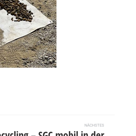
NÄCHSTES
cycling – SGC mobil in der