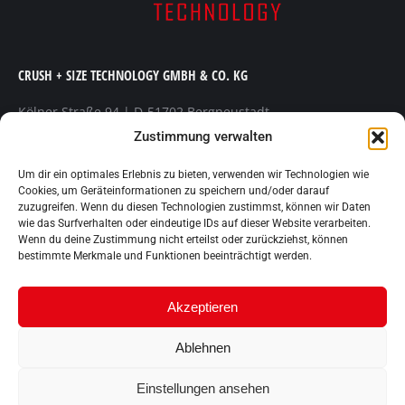
CRUSH + SIZE TECHNOLOGY GMBH & CO. KG
Kölner Straße 94 | D-51702 Bergneustadt
Telefon +49 (0) 2261 80 47 300 | Telefax +49 (0) 2261 80 47
Zustimmung verwalten
301
E-Mail
info@crush-size.de
| Web www.crush-size.de
Um dir ein optimales Erlebnis zu bieten, verwenden wir Technologien wie
Cookies, um Geräteinformationen zu speichern und/oder darauf
zuzugreifen. Wenn du diesen Technologien zustimmst, können wir Daten
Finden Sie uns auf:
wie das Surfverhalten oder eindeutige IDs auf dieser Website verarbeiten.
YouTube
Linkedin
Wenn du deine Zustimmung nicht erteilst oder zurückziehst, können
page
page
bestimmte Merkmale und Funktionen beeinträchtigt werden.
opens
opens
in
in
Akzeptieren
new
new
window
window
Ablehnen
Einstellungen ansehen