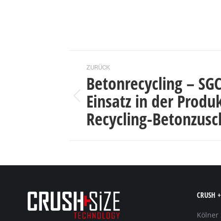
Kommentarnavigati
ZURÜCK
Betonrecycling – SG
Einsatz in der Produ
Vorheriger
Recycling-Betonzusc
Beitrag:
CRUSH +
Kölner