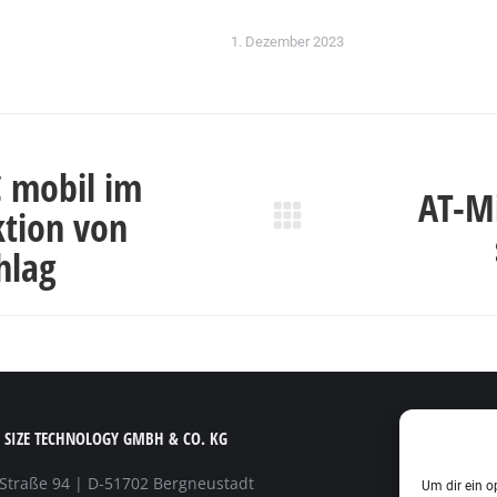
1. Dezember 2023
on
C mobil im
AT-Mi
ktion von
Nächster
hlag
Beitrag:
 SIZE TECHNOLOGY GMBH & CO. KG
 Straße 94 | D-51702 Bergneustadt
Um dir ein o