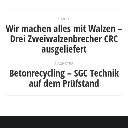
Kommentarnavigation
ZURÜCK
Wir machen alles mit Walzen –
Drei Zweiwalzenbrecher CRC
Vorheriger
ausgeliefert
Beitrag:
NÄCHSTES
Betonrecycling – SGC Technik
Nächster
auf dem Prüfstand
Beitrag: