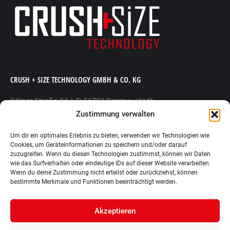
CRUSH + SIZE TECHNOLOGY GMBH & CO. KG
Kölner Straße 94 | D-51702 Bergneustadt
Telefon +49 (0) 2261 80 47 300 | Telefax +49 (0) 2261 80 47
Zustimmung verwalten
301
E-Mail
info@crush-size.de
| Web www.crush-size.de
Um dir ein optimales Erlebnis zu bieten, verwenden wir Technologien wie
Cookies, um Geräteinformationen zu speichern und/oder darauf
zuzugreifen. Wenn du diesen Technologien zustimmst, können wir Daten
Finden Sie uns auf:
wie das Surfverhalten oder eindeutige IDs auf dieser Website verarbeiten.
YouTube
Linkedin
Wenn du deine Zustimmung nicht erteilst oder zurückziehst, können
page
page
bestimmte Merkmale und Funktionen beeinträchtigt werden.
opens
opens
in
in
Akzeptieren
new
new