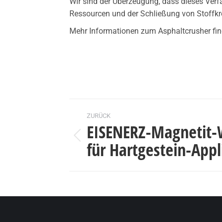
Wir sind der Überzeugung, dass dieses Verf
Ressourcen und der Schließung von Stoffkre
Mehr Informationen zum Asphaltcrusher fi
Kommentarnavigati
ZURÜCK
EISENERZ-Magnetit-
Vorheriger
für Hartgestein-App
Beitrag: